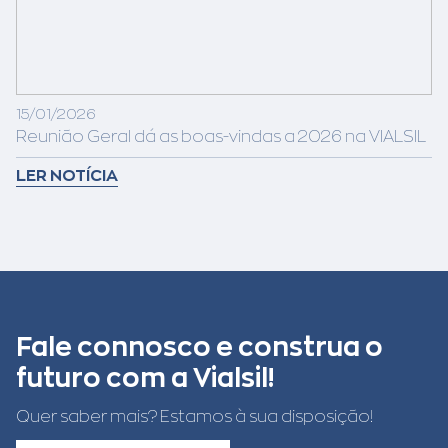
15/01/2026
Reunião Geral dá as boas-vindas a 2026 na VIALSIL
LER NOTÍCIA
Fale connosco e construa o
futuro com a Vialsil!
Quer saber mais? Estamos à sua disposição!