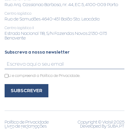
Rua Arq. Cassianao Barbosa, nr. 44, EC 5, 4100-009 Porto
Centro logístico
Rua de Samudães 4640-451 Baião Sta. Leocádia
Centro logístico II
Estrada Nacional 118, S/N Fazendas Novas 2130-073
Benavente
Subscreva a nossa newsletter
Li e compreendi a Política de Privacidade.
SUBSCREVER
Política de Privacidade
Copyright © Vialsil 2025
Livro de reclamações
Developed By
SUBA.PT