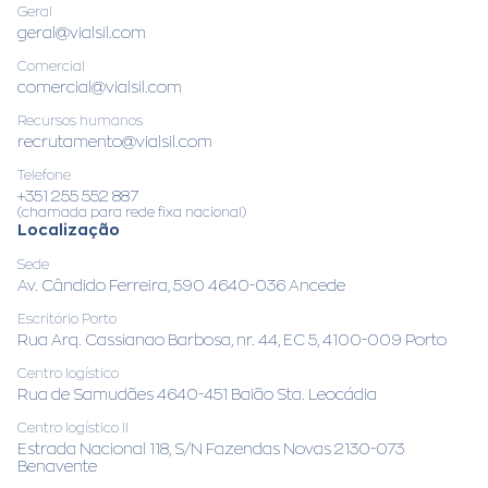
Geral
geral@vialsil.com
Comercial
comercial@vialsil.com
Recursos humanos
recrutamento@vialsil.com
Telefone
+351 255 552 887
(chamada para rede fixa nacional)
Localização
Sede
Av. Cândido Ferreira, 590 4640-036 Ancede
Escritório Porto
Rua Arq. Cassianao Barbosa, nr. 44, EC 5, 4100-009 Porto
Centro logístico
Rua de Samudães 4640-451 Baião Sta. Leocádia
Centro logístico II
Estrada Nacional 118, S/N Fazendas Novas 2130-073
Benavente