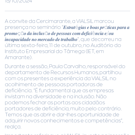
15/10/2024
A convite da Cercimarante, a VIALSIL marcou
presença no seminário “𝑬𝒔𝒕𝒓𝒂𝒕é𝒈𝒊𝒂𝒔 𝒆 𝒃𝒐𝒂𝒔 𝒑𝒓á𝒕𝒊𝒄𝒂𝒔 𝒑𝒂𝒓𝒂 𝒂
𝒑𝒓𝒐𝒎𝒐çã𝒐 𝒅𝒂 𝒊𝒏𝒄𝒍𝒖𝒔ã𝒐 𝒅𝒆 𝒑𝒆𝒔𝒔𝒐𝒂𝒔 𝒄𝒐𝒎 𝒅𝒆𝒇𝒊𝒄𝒊ê𝒏𝒄𝒊𝒂 𝒆/𝒐𝒖
𝒊𝒏𝒄𝒂𝒑𝒂𝒄𝒊𝒅𝒂𝒅𝒆 𝒏𝒐 𝒎𝒆𝒓𝒄𝒂𝒅𝒐 𝒅𝒆 𝒕𝒓𝒂𝒃𝒂𝒍𝒉𝒐”, que decorreu na
última sexta-feira, 11 de outubro, no Auditório do
Instituto Empresarial do Tâmega (IET, em
Amarante).
Durante a sessão, Paula Carvalho, responsável do
departamento de Recursos Humanos, partilhou
com os presentes a experiência da VIALSIL no
acolhimento de pessoas portadoras de
deficiência. “É fundamental que as empresas
invistam na diversidade e na inclusão. Não
podemos fechar as portas aos cidadãos
portadores de deficiência, muito pelo contrário.
Temos que as abrir e dar-lhes oportunidade de
adquirir novos conhecimentos e competências”,
realça.